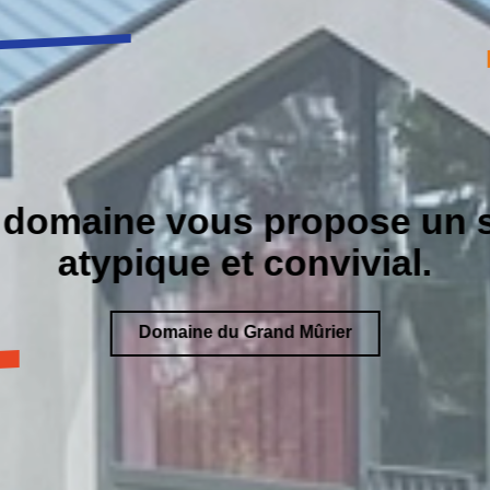
 domaine vous propose un s
atypique et convivial.
Domaine du Grand Mûrier